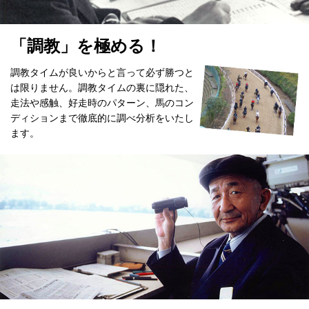
「調教」を極める！
調教タイムが良いからと言って必ず勝つと
は限りません。調教タイムの裏に隠れた、
走法や感触、好走時のパターン、馬のコン
ディションまで徹底的に調べ分析をいたし
ます。