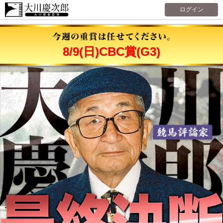
ログイン
8/9(日)CBC賞(G3)