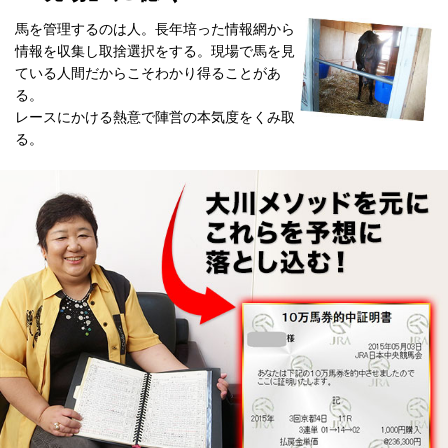
馬を管理するのは人。長年培った情報網から
情報を収集し取捨選択をする。現場で馬を見
ている人間だからこそわかり得ることがあ
る。
レースにかける熱意で陣営の本気度をくみ取
る。