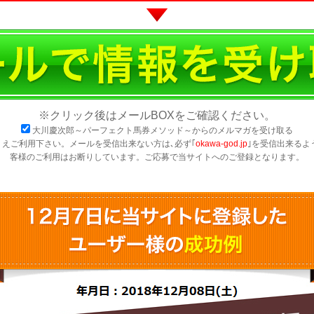
※クリック後はメールBOXをご確認ください。
大川慶次郎～パーフェクト馬券メソッド～からのメルマガを受け取る
えご利用下さい。メールを受信出来ない方は､必ず｢
okawa-god.jp
｣を受信出来るよ
客様のご利用はお断りしています。ご応募で当サイトへのご登録となります。